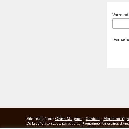
Votre ad
Vos ani
Site réalisé par
Claire Mugnier
-
Contact
-
Mentions léga
De la truffe aux sabots participe au Programme Partenaires d’Ama