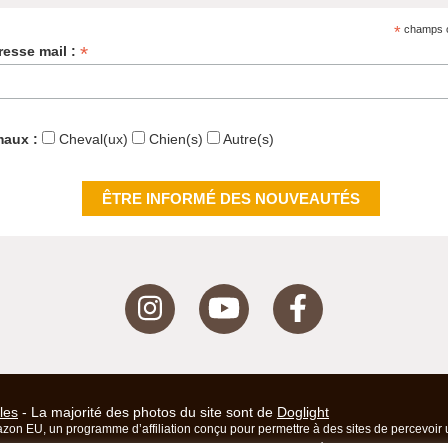
*
champs o
*
resse mail :
maux :
Cheval(ux)
Chien(s)
Autre(s)
les
- La majorité des photos du site sont de
Doglight
zon EU, un programme d’affiliation conçu pour permettre à des sites de percevoir u