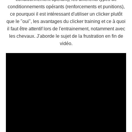
conditionnements opérants
(renforcements et punitions),
ce pourquoi il est intéressant d'
utiliser un clicker plutôt
que le "oui"
, les
avantages du clicker training
et
ce à quoi
il faut être attentif lors de l'entrainement
, notamment avec
les chevaux. J'aborde le
sujet de la frustration
en fin de
vidéo.