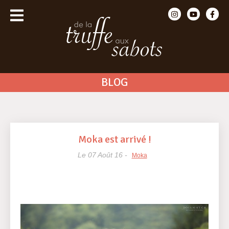
BLOG
Moka est arrivé !
Le 07 Août 16 -
Moka