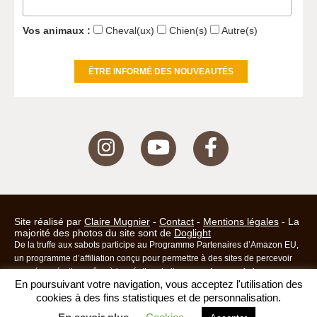
Vos animaux :
Cheval(ux)
Chien(s)
Autre(s)
Site réalisé par
Claire Mugnier
-
Contact
-
Mentions légales
- La
majorité des photos du site sont de
Doglight
De la truffe aux sabots participe au Programme Partenaires d’Amazon EU,
un programme d’affiliation conçu pour permettre à des sites de percevoir
une rémunération grâce à la création de liens vers Amazon.fr, Amazon.ca
En poursuivant votre navigation, vous acceptez l'utilisation des
(ou toutes autres sites Amazon). Amazon et le logo Amazon sont des
cookies à des fins statistiques et de personnalisation.
marques d’Amazon.com, Inc. ou de ses affiliés.