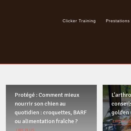
Clicker Training
Prestations
Protégé : Comment mieux
L’arthro
nourrir son chien au
conseil
quotidien : croquettes, BARF
golden 
ou alimentation fraîche ?
LIRE PLUS
LIRE PLUS