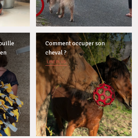
ouille
Comment occuper son
ien
cheval ?
LIRE PLUS