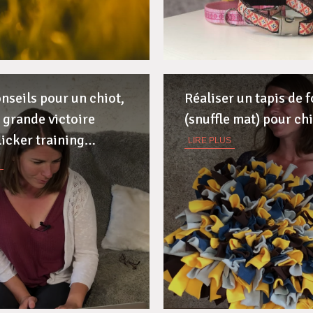
onseils pour un chiot,
Réaliser un tapis de f
 grande victoire
(snuffle mat) pour ch
licker training…
LIRE PLUS