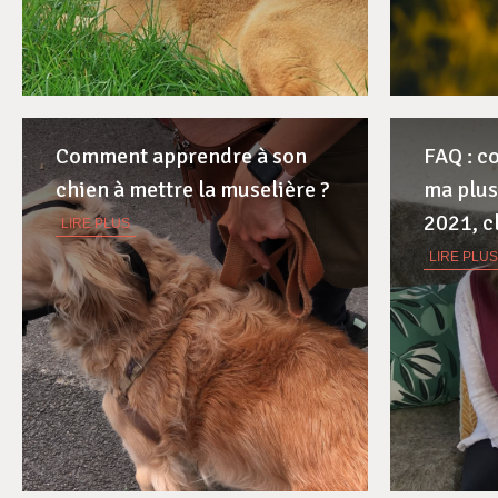
Comment apprendre à son
FAQ : c
chien à mettre la muselière ?
ma plus
2021, c
LIRE PLUS
LIRE PLUS