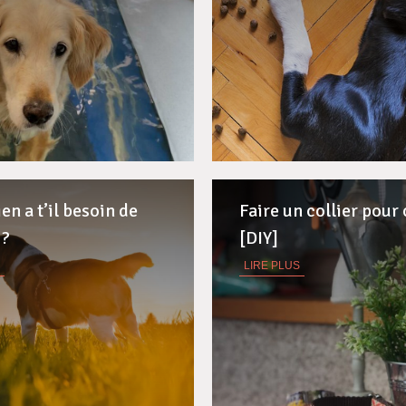
en a t’il besoin de
Faire un collier pour
 ?
[DIY]
LIRE PLUS