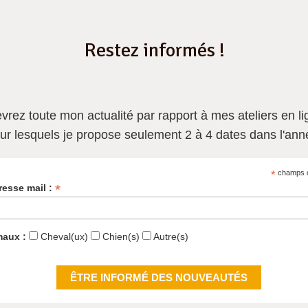
Restez informés !
evrez
toute mon actualité
par rapport à mes ateliers en li
ur lesquels je propose seulement 2 à 4 dates dans l'ann
*
champs o
*
resse mail :
maux :
Cheval(ux)
Chien(s)
Autre(s)