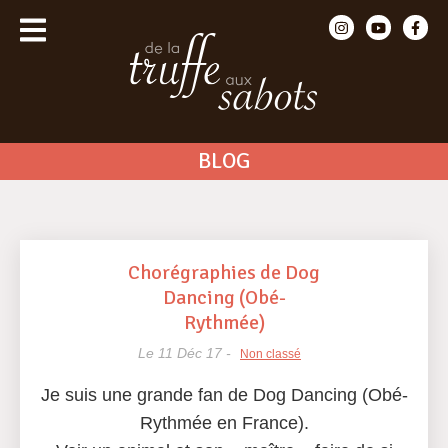
BLOG
Chorégraphies de Dog
Dancing (Obé-
Rythmée)
Le 11 Déc 17 -
Non classé
Je suis une grande fan de Dog Dancing (Obé-
Rythmée en France).