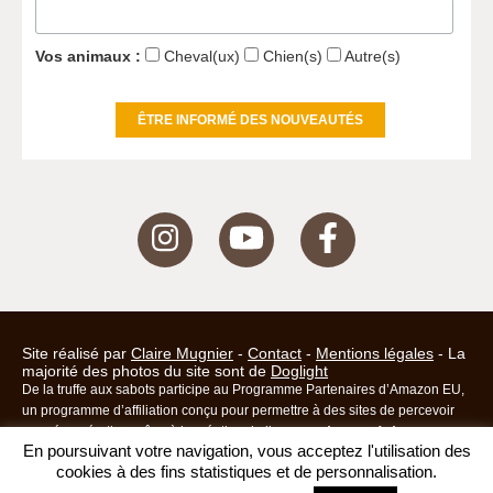
Vos animaux :
Cheval(ux)
Chien(s)
Autre(s)
Site réalisé par
Claire Mugnier
-
Contact
-
Mentions légales
- La
majorité des photos du site sont de
Doglight
De la truffe aux sabots participe au Programme Partenaires d’Amazon EU,
un programme d’affiliation conçu pour permettre à des sites de percevoir
une rémunération grâce à la création de liens vers Amazon.fr, Amazon.ca
En poursuivant votre navigation, vous acceptez l'utilisation des
(ou toutes autres sites Amazon). Amazon et le logo Amazon sont des
cookies à des fins statistiques et de personnalisation.
marques d’Amazon.com, Inc. ou de ses affiliés.