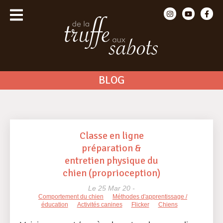
BLOG
Classe en ligne
préparation &
entretien physique du
chien (proprioception)
Le 25 Mar 20 -
Comportement du chien
Méthodes d'apprentissage /
éducation
Activités canines
Flicker
Chiens