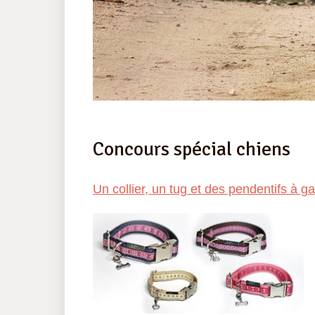
Concours spécial chiens
Un collier, un tug et des pendentifs à ga