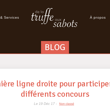
 & Services
À propos
BLOG
ière ligne droite pour participe
différents concours
Le 19 Déc 17 -
Non classé