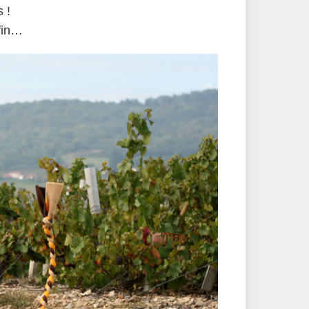
s
!
 fin…