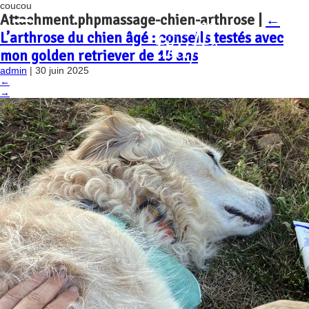
coucou
Attachment.phpmassage-chien-arthrose
|
←
L’arthrose du chien âgé : conseils testés avec
mon golden retriever de 15 ans
admin
|
30 juin 2025
←
→