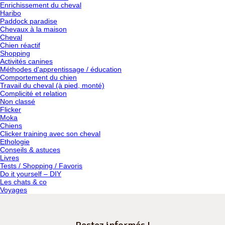
Enrichissement du cheval
Haribo
Paddock paradise
Chevaux à la maison
Cheval
Chien réactif
Shopping
Activités canines
Méthodes d'apprentissage / éducation
Comportement du chien
Travail du cheval (à pied, monté)
Complicité et relation
Non classé
Flicker
Moka
Chiens
Clicker training avec son cheval
Ethologie
Conseils & astuces
Livres
Tests / Shopping / Favoris
Do it yourself – DIY
Les chats & co
Voyages