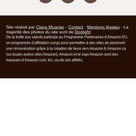
Site réalisé par
Claire Mugnier
-
Contact
-
Mentions légales
- La
majorité des photos du site sont de
Doglight
De la truffe aux sabots participe au Programme Partenaires d’Amazon EU,
un programme d’affiliation conçu pour permettre à des sites de percevoir
une rémunération grâce à la création de liens vers Amazon.fr, Amazon.ca
(ou toutes autres sites Amazon). Amazon et le logo Amazon sont des
marques d’Amazon.com, Inc. ou de ses affiliés.