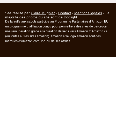
Site réalisé par
Claire Mugnier
-
Contact
-
Mentions légales
- La
majorité des photos du site sont de
Doglight
De la truffe aux sabots participe au Programme Partenaires d’Amazon EU,
un programme d’affiliation conçu pour permettre à des sites de percevoir
une rémunération grâce à la création de liens vers Amazon.fr, Amazon.ca
(ou toutes autres sites Amazon). Amazon et le logo Amazon sont des
marques d’Amazon.com, Inc. ou de ses affiliés.